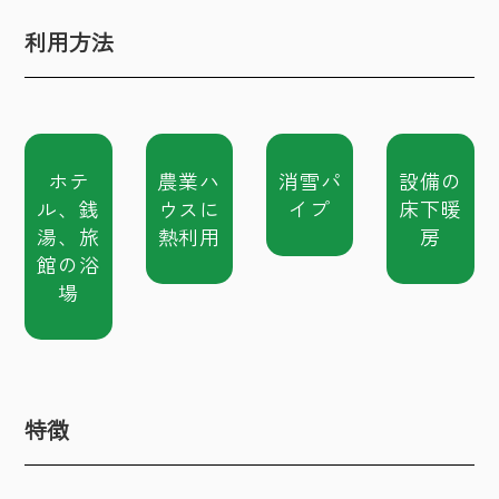
利用方法
ホテ
農業ハ
消雪パ
設備の
ル、銭
ウスに
イプ
床下暖
湯、旅
熱利用
房
館の浴
場
特徴