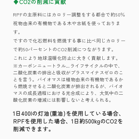
CO2の削減に貢献
RPFの主原料にはカロリー調整をする都合で約50％
祝物由来の有機物である木や古紙を使っておりま
す。
ですので化石燃料を燃焼する事に比べ同じカロリー
で約50パーセントのCO2削減につながります。
これにより地球温暖化防止に大きく貢献します。
※カーボンニュートラル…ライフサイクルの中で、
二酸化炭素の排出と吸収がプラスマイナスゼロのこ
とを言う。バイオマスは植物由来の有機物であるか
ら燃焼させると二酸化炭素が排出されるが、バイオ
マスの成長過程における光合成により、大気中の二
酸化炭素の増減には影響しないと考えられる。
1日400lの灯油(重油)を使用している場合、
RPFを使用した場合、1日約500kgのCO2を
削減できます。